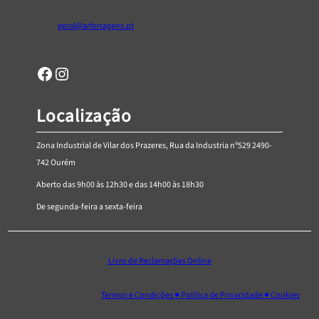
,
geral@arferragens.pt
3
4
Facebook
Página de Instagram da AR Ferragens
Localização
Zona Industrial de Vilar dos Prazeres, Rua da Industria nº529 2490-
742 Ourém
Aberto das 9h00 às 12h30 e das 14h00 às 18h30
De segunda-feira a sexta-feira
Livro de Reclamações Online
Termos e Condições ● Política de Privacidade ● Cookies