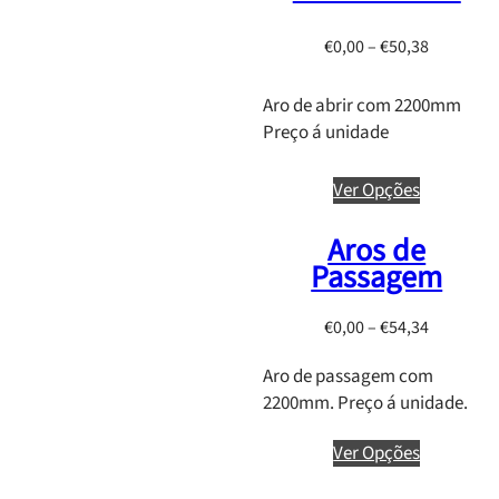
n
g
P
€
0,00
–
€
50,38
e
r
:
i
Aro de abrir com 2200mm
€
c
Preço á unidade
0
e
,
r
Ver Opções
0
a
0
n
Aros de
t
g
Passagem
h
e
r
:
P
€
0,00
–
€
54,34
o
€
r
u
0
Aro de passagem com
i
g
,
2200mm. Preço á unidade.
c
h
0
e
€
0
Ver Opções
r
1
t
a
3