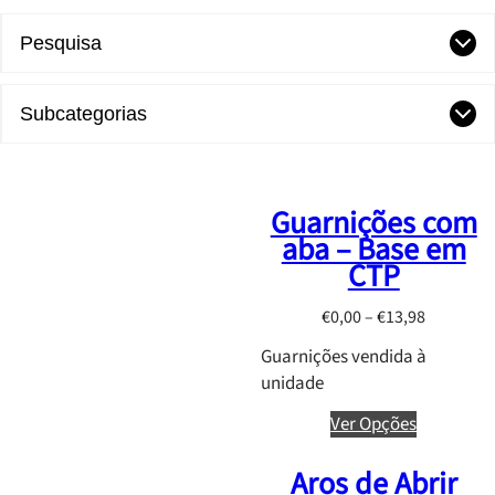
Pesquisa
Subcategorias
Guarnições com
aba – Base em
CTP
P
€
0,00
–
€
13,98
r
Guarnições vendida à
i
unidade
c
e
Ver Opções
r
Aros de Abrir
a