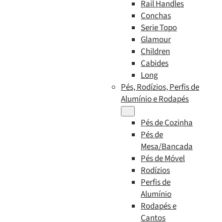
Rail Handles
Conchas
Serie Topo
Glamour
Children
Cabides
Long
Pés, Rodízios, Perfis de
Alumínio e Rodapés
Pés de Cozinha
Pés de
Mesa/Bancada
Pés de Móvel
Rodízios
Perfis de
Alumínio
Rodapés e
Cantos