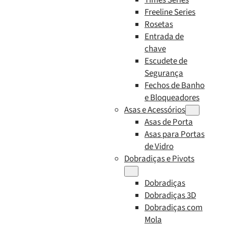
Freeline Series
Rosetas
Entrada de
chave
Escudete de
Segurança
Fechos de Banho
e Bloqueadores
Asas e Acessórios
Asas de Porta
Asas para Portas
de Vidro
Dobradiças e Pivots
Dobradiças
Dobradiças 3D
Dobradiças com
Mola