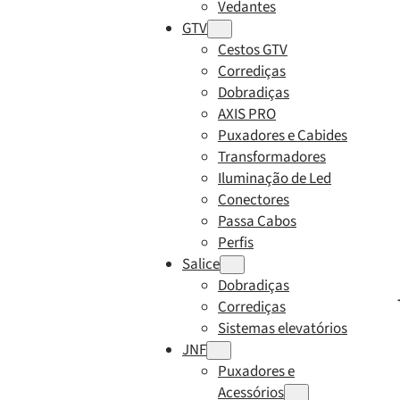
Vedantes
GTV
Cestos GTV
Corrediças
Dobradiças
AXIS PRO
Puxadores e Cabides
Transformadores
Iluminação de Led
Conectores
Passa Cabos
Perfis
Salice
Dobradiças
Corrediças
Sistemas elevatórios
JNF
Puxadores e
Acessórios