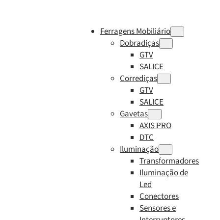
Ferragens Mobiliário
Dobradiças
GTV
SALICE
Corrediças
GTV
SALICE
Gavetas
AXIS PRO
DTC
Iluminação
Transformadores
Iluminação de
Led
Conectores
Sensores e
Interruptores