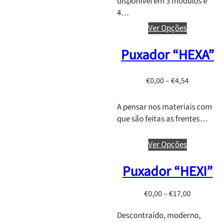
disponível em 3 módulos e
h
,
4…
€
0
Ver Opções
1
0
1
t
Puxador “HEXA”
,
h
2
r
0
o
P
€
0,00
–
€
4,54
u
r
g
i
A pensar nos materiais com
h
c
que são feitas as frentes…
€
e
1
r
Ver Opções
,
a
7
n
Puxador “HEXI”
9
g
e
P
€
0,00
–
€
17,00
:
r
€
Descontraído, moderno,
i