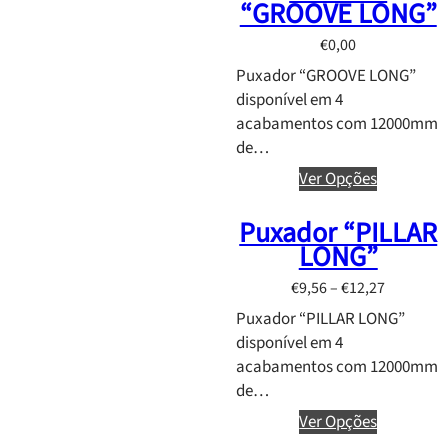
“GROOVE LONG”
e
€
0,00
:
€
Puxador “GROOVE LONG”
0
disponível em 4
,
acabamentos com 12000mm
0
de…
0
Ver Opções
t
h
Puxador “PILLAR
r
LONG”
o
u
P
€
9,56
–
€
12,27
g
r
Puxador “PILLAR LONG”
h
i
disponível em 4
€
c
acabamentos com 12000mm
3
e
de…
8
r
Ver Opções
,
a