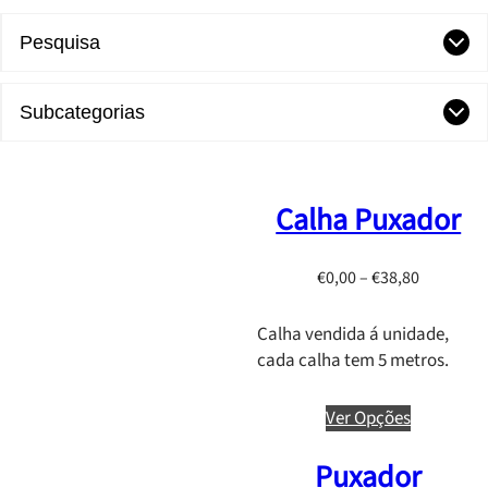
Pesquisa
Subcategorias
Calha Puxador
P
€
0,00
–
€
38,80
r
i
Calha vendida á unidade,
c
cada calha tem 5 metros.
e
r
Ver Opções
a
n
Puxador
g