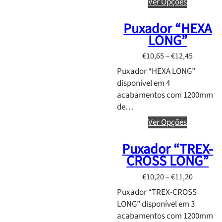
r
Ver Opções
,
2
a
2
t
Puxador “HEXA
n
7
h
LONG”
g
r
e
P
€
10,65
–
€
12,45
o
:
r
u
Puxador “HEXA LONG”
€
i
g
disponível em 4
1
c
h
acabamentos com 1200mm
1
e
€
de…
,
r
1
3
Ver Opções
a
7
0
n
,
t
Puxador “TREX-
g
1
h
CROSS LONG”
e
5
r
:
P
€
10,20
–
€
11,20
o
€
r
u
Puxador “TREX-CROSS
1
i
g
LONG” disponível em 3
0
c
h
acabamentos com 1200mm