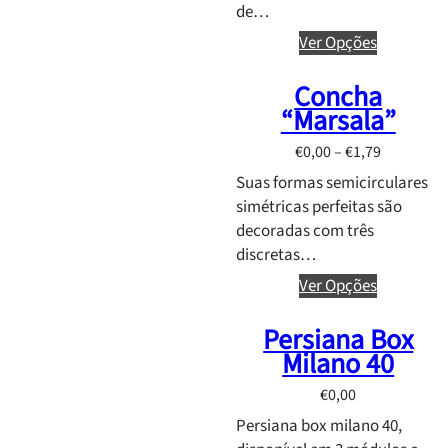
,
e
€
de…
6
r
1
Ver Opções
5
a
1
t
n
,
Concha
h
g
9
“Marsala”
r
e
0
o
:
P
€
0,00
–
€
1,79
u
€
r
Suas formas semicirculares
g
1
i
simétricas perfeitas são
h
0
c
decoradas com três
€
,
e
discretas…
1
2
r
Ver Opções
2
0
a
,
t
n
Persiana Box
4
h
g
Milano 40
5
r
e
o
:
€
0,00
u
€
Persiana box milano 40,
g
0