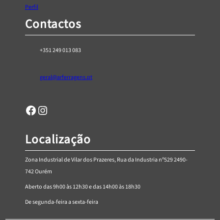
Perfil
h
Contactos
€
1
7
+351 249 013 083
,
0
geral@arferragens.pt
0
Facebook
Página de Instagram da AR Ferragens
Localização
Zona Industrial de Vilar dos Prazeres, Rua da Industria nº529 2490-
742 Ourém
Aberto das 9h00 às 12h30 e das 14h00 às 18h30
De segunda-feira a sexta-feira