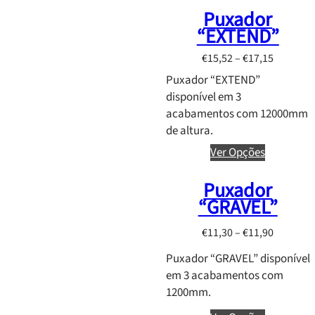
8
n
Puxador
0
g
“EXTEND”
e
:
P
€
15,52
–
€
17,15
€
r
Puxador “EXTEND”
9
i
disponível em 3
,
c
acabamentos com 12000mm
5
e
de altura.
6
r
Ver Opções
t
a
h
n
Puxador
r
g
“GRAVEL”
o
e
u
:
P
€
11,30
–
€
11,90
g
€
r
h
Puxador “GRAVEL” disponível
1
i
€
em 3 acabamentos com
5
c
1
1200mm.
,
e
2
5