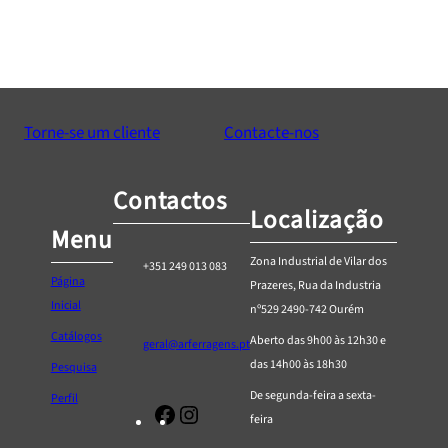
Torne-se um cliente
Contacte-nos
Contactos
Localização
Menu
Zona Industrial de Vilar dos
+351 249 013 083
Página
Prazeres, Rua da Industria
Inicial
nº529 2490-742 Ourém
Catálogos
Aberto das 9h00 às 12h30 e
geral@arferragens.pt
das 14h00 às 18h30
Pesquisa
De segunda-feira a sexta-
Perfil
Facebook
Página
feira
de