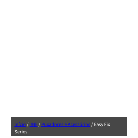
Início
/
JNF
/
Puxadores e Acessórios
/ Easy Fix
Series