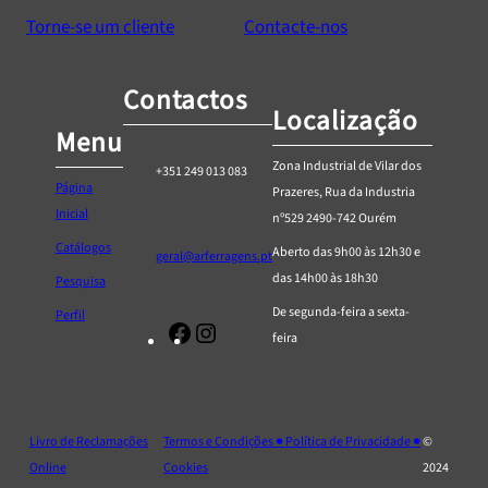
Torne-se um cliente
Contacte-nos
Contactos
Localização
Menu
Zona Industrial de Vilar dos
+351 249 013 083
Página
Prazeres, Rua da Industria
Inicial
nº529 2490-742 Ourém
Catálogos
Aberto das 9h00 às 12h30 e
geral@arferragens.pt
das 14h00 às 18h30
Pesquisa
De segunda-feira a sexta-
Perfil
Facebook
Página
feira
de
Instagram
da
AR
Livro de Reclamações
Termos e Condições ● Política de Privacidade ●
©
Ferragens
Online
Cookies
2024