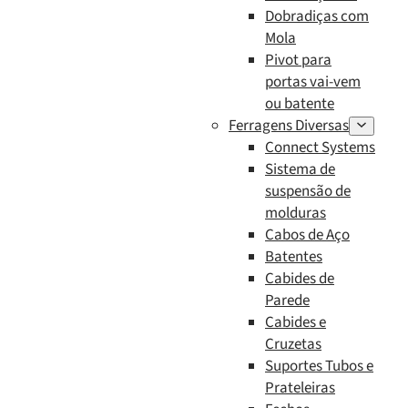
Dobradiças com
Mola
Pivot para
portas vai-vem
ou batente
Ferragens Diversas
Connect Systems
Sistema de
suspensão de
molduras
Cabos de Aço
Batentes
Cabides de
Parede
Cabides e
Cruzetas
Suportes Tubos e
Prateleiras