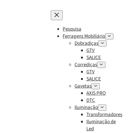
Pesquisa
Ferragens Mobiliário
Dobradiças
GTV
SALICE
Corrediças
GTV
SALICE
Gavetas
AXIS PRO
DTC
Iluminação
Transformadores
Iluminação de
Led