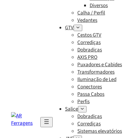
Diversos
Calha / Perfil
Vedantes
GTV
Cestos GTV
Corrediças
Dobradiças
AXIS PRO
Puxadores e Cabides
Transformadores
Iluminação de Led
Conectores
Passa Cabos
Perfis
Salice
Dobradiças
Corrediças
Sistemas elevatórios