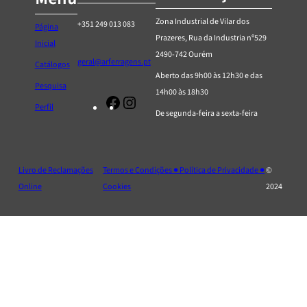
Zona Industrial de Vilar dos
+351 249 013 083
Página
Prazeres, Rua da Industria nº529
Inicial
2490-742 Ourém
geral@arferragens.pt
Catálogos
Aberto das 9h00 às 12h30 e das
Pesquisa
14h00 às 18h30
Facebook
Página
Perfil
De segunda-feira a sexta-feira
de
Instagram
da
AR
Livro de Reclamações
Termos e Condições ● Política de Privacidade ●
©
Ferragens
Online
Cookies
2024