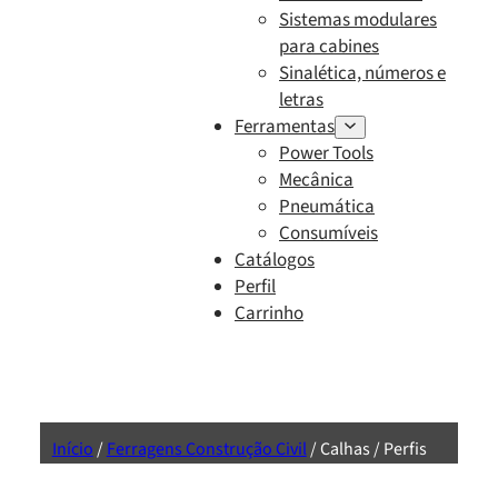
Sistemas modulares
para cabines
Sinalética, números e
letras
Ferramentas
Power Tools
Mecânica
Pneumática
Consumíveis
Catálogos
Perfil
Carrinho
Início
/
Ferragens Construção Civil
/ Calhas / Perfis