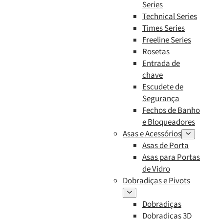
Series
Technical Series
Times Series
Freeline Series
Rosetas
Entrada de
chave
Escudete de
Segurança
Fechos de Banho
e Bloqueadores
Asas e Acessórios
Asas de Porta
Asas para Portas
de Vidro
Dobradiças e Pivots
Dobradiças
Dobradiças 3D