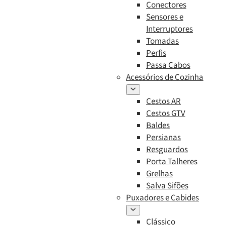
Conectores
Sensores e
Interruptores
Tomadas
Perfis
Passa Cabos
Acessórios de Cozinha
Cestos AR
Cestos GTV
Baldes
Persianas
Resguardos
Porta Talheres
Grelhas
Salva Sifões
Puxadores e Cabides
Clássico