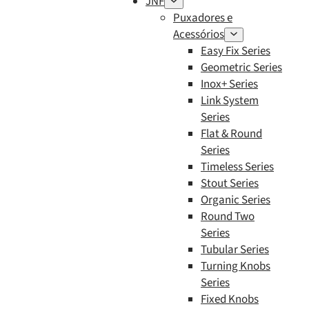
JNF
Puxadores e
Acessórios
Easy Fix Series
Geometric Series
Inox+ Series
Link System
Series
Flat & Round
Series
Timeless Series
Stout Series
Organic Series
Round Two
Series
Tubular Series
Turning Knobs
Series
Fixed Knobs