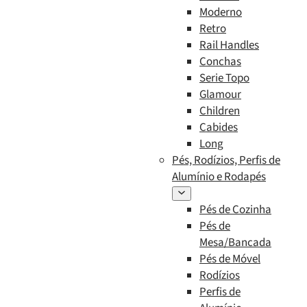
Moderno
Retro
Rail Handles
Conchas
Serie Topo
Glamour
Children
Cabides
Long
Pés, Rodízios, Perfis de
Alumínio e Rodapés
Pés de Cozinha
Pés de
Mesa/Bancada
Pés de Móvel
Rodízios
Perfis de