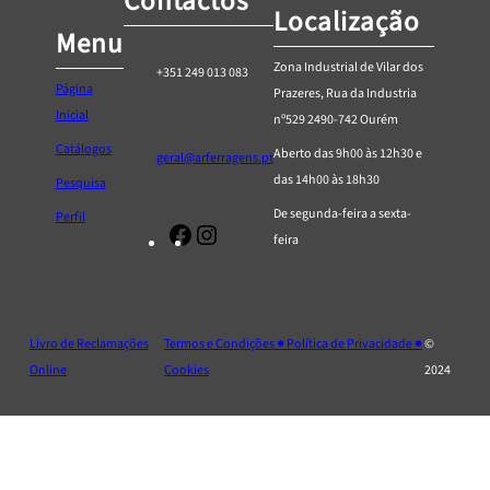
Contactos
Localização
Menu
Zona Industrial de Vilar dos
+351 249 013 083
Página
Prazeres, Rua da Industria
Inicial
nº529 2490-742 Ourém
Catálogos
Aberto das 9h00 às 12h30 e
geral@arferragens.pt
das 14h00 às 18h30
Pesquisa
De segunda-feira a sexta-
Perfil
Facebook
Página
feira
de
Instagram
da
AR
Livro de Reclamações
Termos e Condições ● Política de Privacidade ●
©
Ferragens
Online
Cookies
2024