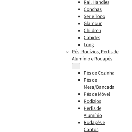
Rail Handles
Conchas
Serie Topo
Glamour
Children
Cabides
Long
Pés, Rodízios, Perfis de
Alumínio e Rodapés
Pés de Cozinha
Pés de
Mesa/Bancada
Pés de Móvel
Rodízios
Perfis de
Alumínio
Rodapés e
Cantos