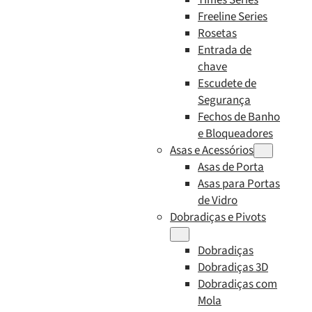
Freeline Series
Rosetas
Entrada de
chave
Escudete de
Segurança
Fechos de Banho
e Bloqueadores
Asas e Acessórios
Asas de Porta
Asas para Portas
de Vidro
Dobradiças e Pivots
Dobradiças
Dobradiças 3D
Dobradiças com
Mola