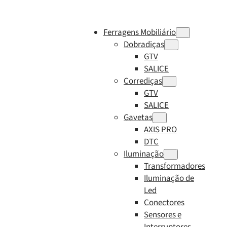
Ferragens Mobiliário
Dobradiças
GTV
SALICE
Corrediças
GTV
SALICE
Gavetas
AXIS PRO
DTC
Iluminação
Transformadores
Iluminação de
Led
Conectores
Sensores e
Interruptores