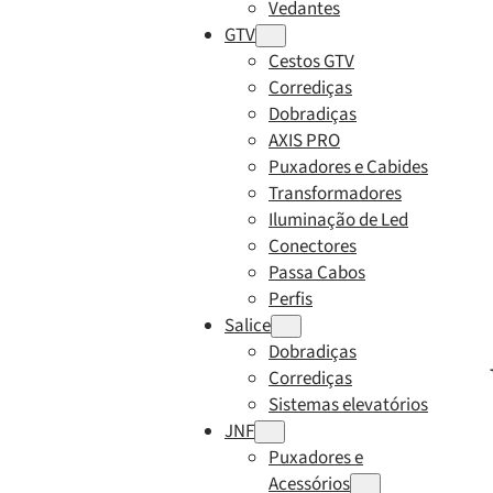
Vedantes
GTV
Cestos GTV
Corrediças
Dobradiças
AXIS PRO
Puxadores e Cabides
Transformadores
Iluminação de Led
Conectores
Passa Cabos
Perfis
Salice
Dobradiças
Corrediças
Sistemas elevatórios
JNF
Puxadores e
Acessórios