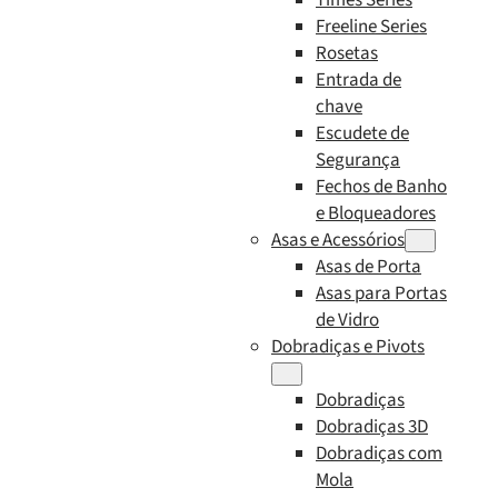
Freeline Series
Rosetas
Entrada de
chave
Escudete de
Segurança
Fechos de Banho
e Bloqueadores
Asas e Acessórios
Asas de Porta
Asas para Portas
de Vidro
Dobradiças e Pivots
Dobradiças
Dobradiças 3D
Dobradiças com
Mola