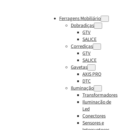
Ferragens Mobiliário
Dobradiças
GTV
SALICE
Corrediças
GTV
SALICE
Gavetas
AXIS PRO
DTC
Iluminação
Transformadores
Iluminação de
Led
Conectores
Sensores e
Interruptores