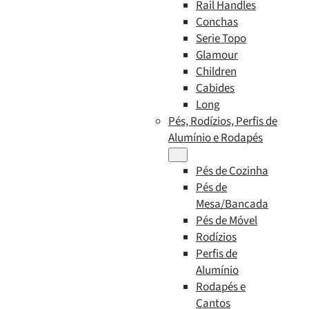
Rail Handles
Conchas
Serie Topo
Glamour
Children
Cabides
Long
Pés, Rodízios, Perfis de
Alumínio e Rodapés
Pés de Cozinha
Pés de
Mesa/Bancada
Pés de Móvel
Rodízios
Perfis de
Alumínio
Rodapés e
Cantos