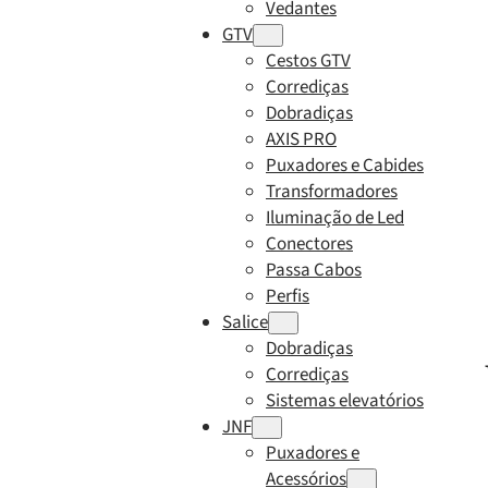
Vedantes
GTV
Cestos GTV
Corrediças
Dobradiças
AXIS PRO
Puxadores e Cabides
Transformadores
Iluminação de Led
Conectores
Passa Cabos
Perfis
Salice
Dobradiças
Corrediças
Sistemas elevatórios
JNF
Puxadores e
Acessórios