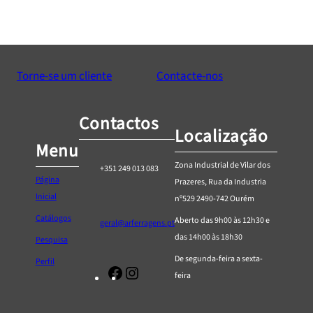
Torne-se um cliente
Contacte-nos
Contactos
Localização
Menu
Zona Industrial de Vilar dos
+351 249 013 083
Página
Prazeres, Rua da Industria
Inicial
nº529 2490-742 Ourém
Catálogos
Aberto das 9h00 às 12h30 e
geral@arferragens.pt
das 14h00 às 18h30
Pesquisa
De segunda-feira a sexta-
Perfil
Facebook
Página
feira
de
Instagram