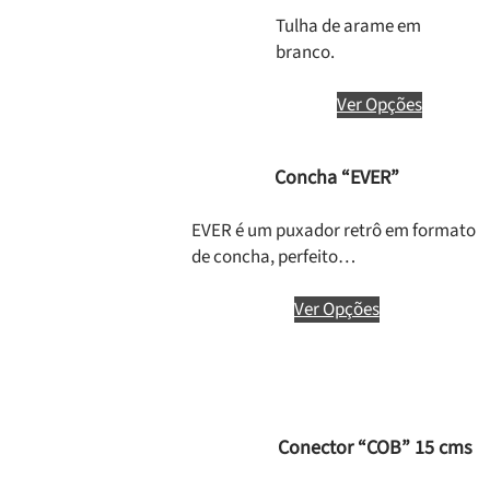
Tulha de arame em
branco.
Ver Opções
Concha “EVER”
EVER é um puxador retrô em formato
de concha, perfeito…
Ver Opções
Conector “COB” 15 cms