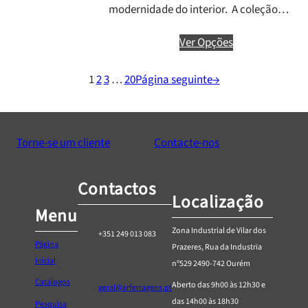
modernidade do interior. A coleção…
Ver Opções
1
2
3
…
20
Página seguinte
→
Torne-se um cliente
Contacte-nos
Contactos
Localização
Menu
Zona Industrial de Vilar dos
+351 249 013 083
Página
Prazeres, Rua da Industria
Inicial
nº529 2490-742 Ourém
Catálogos
Aberto das 9h00 às 12h30 e
geral@arferragens.pt
das 14h00 às 18h30
Pesquisa