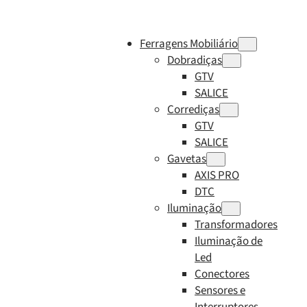
Ferragens Mobiliário
Dobradiças
GTV
SALICE
Corrediças
GTV
SALICE
Gavetas
AXIS PRO
DTC
Iluminação
Transformadores
Iluminação de
Led
Conectores
Sensores e
Interruptores