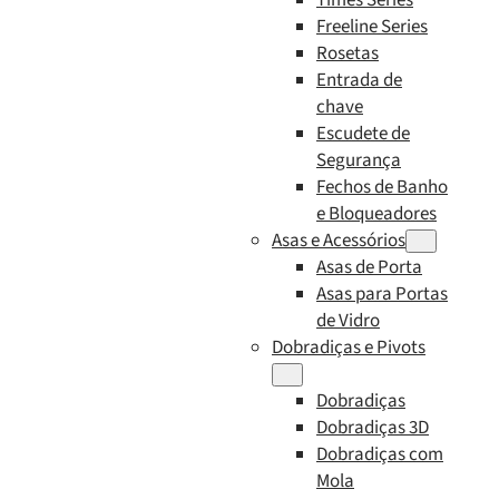
Freeline Series
Rosetas
Entrada de
chave
Escudete de
Segurança
Fechos de Banho
e Bloqueadores
Asas e Acessórios
Asas de Porta
Asas para Portas
de Vidro
Dobradiças e Pivots
Dobradiças
Dobradiças 3D
Dobradiças com
Mola