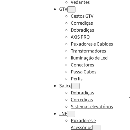
Vedantes
GTV
Cestos GTV
Corrediças
Dobradiças
AXIS PRO
Puxadores e Cabides
Transformadores
Iluminação de Led
Conectores
Passa Cabos
Perfis
Salice
Dobradiças
Corrediças
Sistemas elevatórios
JNF
Puxadores e
Acessórios