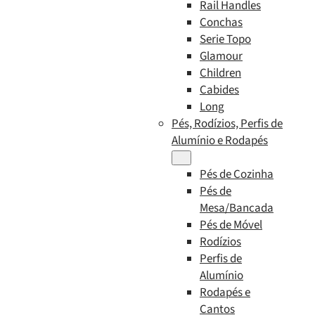
Rail Handles
Conchas
Serie Topo
Glamour
Children
Cabides
Long
Pés, Rodízios, Perfis de
Alumínio e Rodapés
Pés de Cozinha
Pés de
Mesa/Bancada
Pés de Móvel
Rodízios
Perfis de
Alumínio
Rodapés e
Cantos