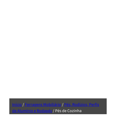
Início
/
Ferragens Mobiliário
/
Pés, Rodízios, Perfis
de Alumínio e Rodapés
/ Pés de Cozinha