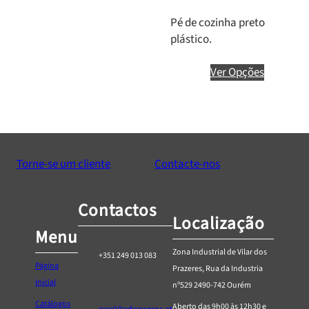
Pé de cozinha preto
plástico.
Ver Opções
Torne-se um cliente
Contacte-nos
Contactos
Localização
Menu
Zona Industrial de Vilar dos
+351 249 013 083
Página
Prazeres, Rua da Industria
Inicial
nº529 2490-742 Ourém
Catálogos
Aberto das 9h00 às 12h30 e