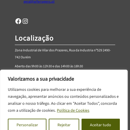
geral@arferragens.pt
Facebook
Página de Instagram da AR Ferragens
Localização
Zona Industrial de Vilar dos Prazeres, Rua da Industria nº529 2490-
742 Ourém
Aberto das 9h00 às 12h30 e das 14h00 às 18h30
De segunda-feira a sexta-feira
Valorizamos a sua privacidade
Utilizamos cookies para melhorar a sua experiência de
navegação, apresentar anúncios ou conteúdos personalizados e
Livro de Reclamações Online
analisar o nosso tráfego. Ao clicar em "Aceitar Todos", concorda
com a utilização de cookies.
Política de Cookies
Termos e Condições ● Política de Privacidade ● Cookies
Personalizar
Rejeitar
Aceitar tudo
© 2024