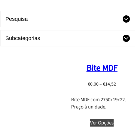
Pesquisa
Subcategorias
Bite MDF
P
€
0,00
–
€
14,52
r
i
Bite MDF com 2750x19x22.
c
Preço à unidade.
e
r
Ver Opções
a
n