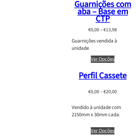
Guarnições com
g
aba – Base em
e
CTP
:
€
P
€
0,00
–
€
13,98
0
r
Guarnições vendida à
,
i
unidade
0
c
0
e
Ver Opções
t
r
h
Perfil Cassete
a
r
n
o
g
P
€
0,00
–
€
20,00
u
e
r
g
:
i
Vendido à unidade com
h
€
c
2150mm x 30mm cada.
€
0
e
1
,
r
Ver Opções
4
0
a