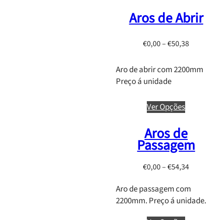
,
0
n
Aros de Abrir
5
t
g
2
h
e
r
P
€
0,00
–
€
50,38
:
o
r
€
u
i
Aro de abrir com 2200mm
0
g
c
Preço á unidade
,
h
e
0
€
r
0
Ver Opções
1
a
t
3
n
h
Aros de
,
g
r
Passagem
9
e
o
8
:
u
P
€
0,00
–
€
54,34
€
g
r
0
h
Aro de passagem com
i
,
€
2200mm. Preço á unidade.
c
0
2
e