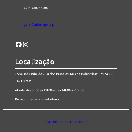
5
+351 249 013 083
4
,
geral@arferragens.pt
3
4
Facebook
Página de Instagram da AR Ferragens
Localização
Zona Industrial de Vilar dos Prazeres, Rua da Industria nº529 2490-
742 Ourém
Aberto das 9h00 às 12h30 e das 14h00 às 18h30
De segunda-feira a sexta-feira
Livro de Reclamações Online