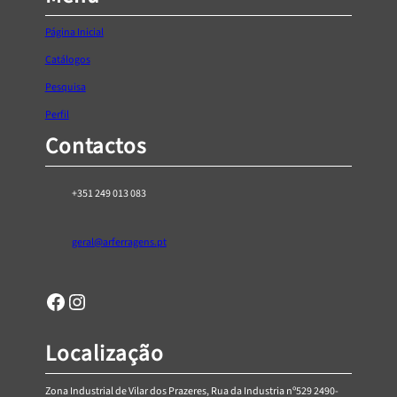
t
,
h
7
Página Inicial
r
5
Catálogos
o
Pesquisa
u
g
Perfil
h
Contactos
€
6
+351 249 013 083
,
7
6
geral@arferragens.pt
Facebook
Página de Instagram da AR Ferragens
Localização
Zona Industrial de Vilar dos Prazeres, Rua da Industria nº529 2490-