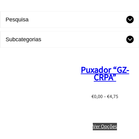
Pesquisa
Subcategorias
Puxador “GZ-
CRPA”
P
€
0,00
–
€
4,75
r
i
c
e
Ver Opções
r