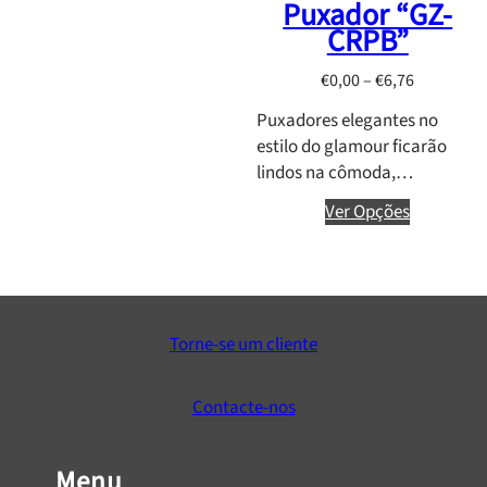
Puxador “GZ-
a
CRPB”
n
g
P
€
0,00
–
€
6,76
e
r
:
Puxadores elegantes no
i
€
estilo do glamour ficarão
c
0
lindos na cômoda,…
e
,
r
Ver Opções
0
a
0
n
t
g
h
e
r
:
Torne-se um cliente
o
€
u
0
g
Contacte-nos
,
h
0
€
0
Menu
4