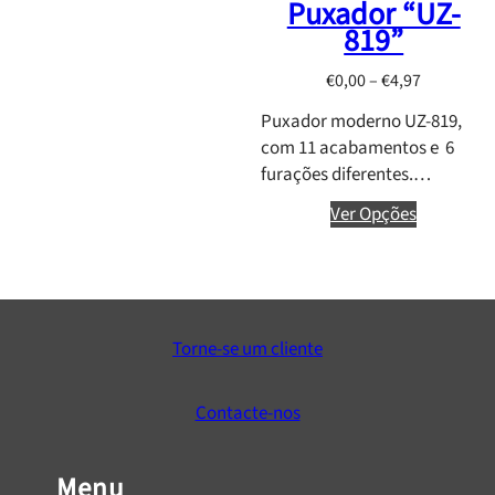
Puxador “UZ-
2
819”
P
€
0,00
–
€
4,97
r
Puxador moderno UZ-819,
i
com 11 acabamentos e 6
c
furações diferentes.…
e
r
Ver Opções
a
n
g
e
:
Torne-se um cliente
€
0
Contacte-nos
,
0
0
Menu