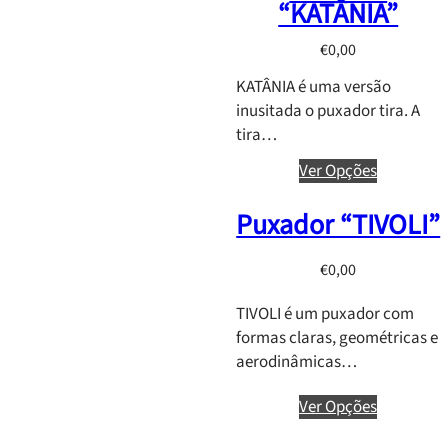
“KATÂNIA”
g
e
€
0,00
:
€
KATÂNIA é uma versão
0
inusitada o puxador tira. A
,
tira…
0
Ver Opções
0
t
Puxador “TIVOLI”
h
r
€
0,00
o
u
TIVOLI é um puxador com
g
formas claras, geométricas e
h
aerodinâmicas…
€
1
Ver Opções
,
1