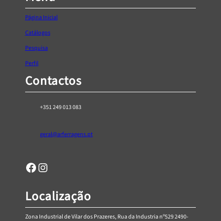
t
h
Página Inicial
r
Catálogos
o
Pesquisa
u
g
Perfil
h
Contactos
€
4
+351 249 013 083
,
9
7
geral@arferragens.pt
Facebook
Página de Instagram da AR Ferragens
Localização
Zona Industrial de Vilar dos Prazeres, Rua da Industria nº529 2490-