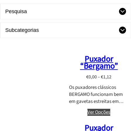
Pesquisa
Subcategorias
Puxador
“Bergamo”
P
€
0,00
–
€
1,12
r
Os puxadores clássicos
i
BERGAMO funcionam bem
c
em gavetas estreitas em…
e
r
Ver Opções
a
Puxador
n