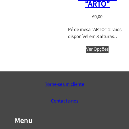
“ARTO”
g
e
€
0,00
:
€
Pé de mesa “ARTO” 2 raios
0
disponível em 3 alturas…
,
0
Ver Opções
0
t
h
r
o
Torne-se um cliente
u
g
h
Contacte-nos
€
1
Menu
4
,