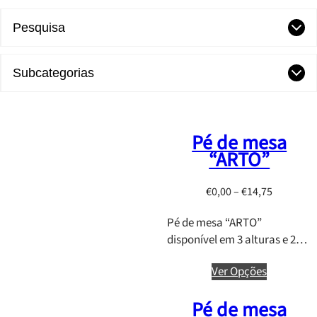
Pesquisa
Subcategorias
Pé de mesa
“ARTO”
P
€
0,00
–
€
14,75
r
Pé de mesa “ARTO”
i
disponível em 3 alturas e 2…
c
e
Ver Opções
r
a
Pé de mesa
n