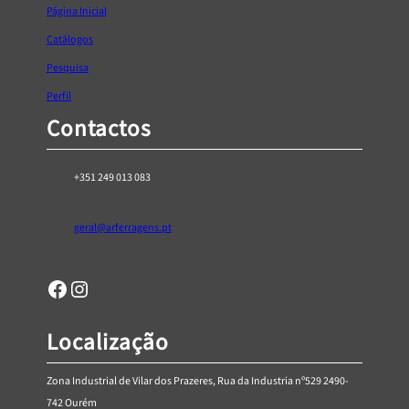
Página Inicial
7
5
Catálogos
Pesquisa
Perfil
Contactos
+351 249 013 083
geral@arferragens.pt
Facebook
Página de Instagram da AR Ferragens
Localização
Zona Industrial de Vilar dos Prazeres, Rua da Industria nº529 2490-
742 Ourém