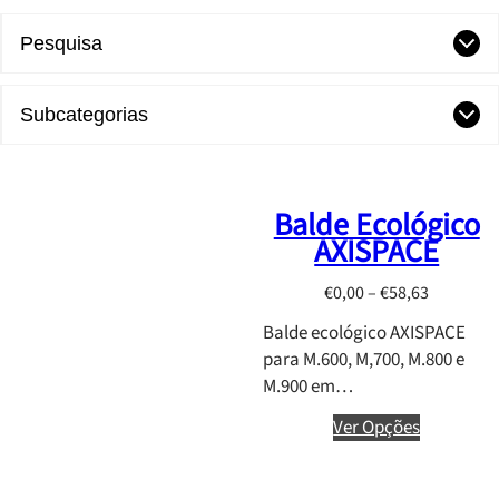
Pesquisa
Subcategorias
Balde Ecológico
AXISPACE
P
€
0,00
–
€
58,63
r
Balde ecológico AXISPACE
i
para M.600, M,700, M.800 e
c
M.900 em…
e
r
Ver Opções
a
n