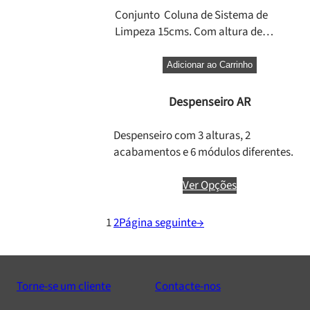
Conjunto Coluna de Sistema de
Limpeza 15cms. Com altura de…
Adicionar ao Carrinho
Despenseiro AR
Despenseiro com 3 alturas, 2
acabamentos e 6 módulos diferentes.
Ver Opções
1
2
Página seguinte
→
Torne-se um cliente
Contacte-nos