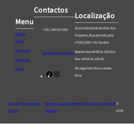
Contactos
Localização
Menu
Zona Industrial de Vilar dos
+351 249 013 083
Página
Prazeres, Rua da Industria
Inicial
nº529 2490-742 Ourém
Catálogos
Aberto das 9h00 às 12h30 e
geral@arferragens.pt
das 14h00 às 18h30
Pesquisa
De segunda-feira a sexta-
Perfil
Facebook
Página
feira
de
Instagram
da
AR
Livro de Reclamações
Termos e Condições ● Política de Privacidade ●
©
Ferragens
Online
Cookies
2024