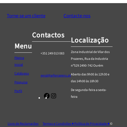
Torne-se um cliente
Contacte-nos
Contactos
Localização
Menu
Zona Industrial de Vilar dos
+351 249 013 083
Página
Prazeres, Rua da Industria
Inicial
nº529 2490-742 Ourém
Catálogos
Aberto das 9h00 às 12h30 e
geral@arferragens.pt
das 14h00 às 18h30
Pesquisa
De segunda-feira a sexta-
Perfil
Facebook
Página
feira
de
Instagram
da
AR
Livro de Reclamações
Termos e Condições ● Política de Privacidade ●
©