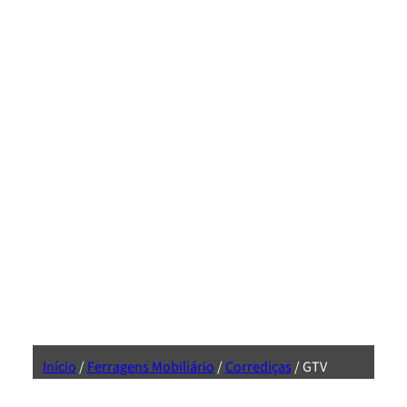
Início
/
Ferragens Mobiliário
/
Corrediças
/ GTV