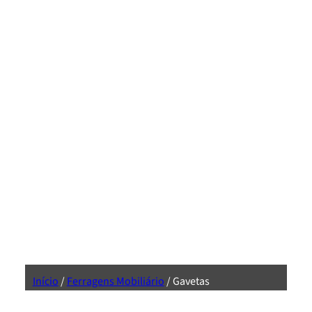
Início
/
Ferragens Mobiliário
/ Gavetas