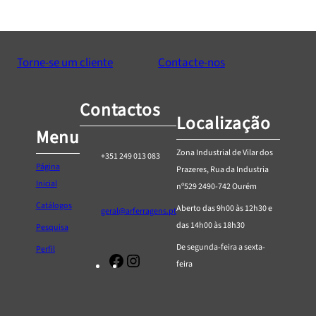
Torne-se um cliente
Contacte-nos
Contactos
Localização
Menu
Zona Industrial de Vilar dos
+351 249 013 083
Página
Prazeres, Rua da Industria
Inicial
nº529 2490-742 Ourém
Catálogos
Aberto das 9h00 às 12h30 e
geral@arferragens.pt
das 14h00 às 18h30
Pesquisa
De segunda-feira a sexta-
Perfil
Facebook
Página
feira
de
Instagram
da