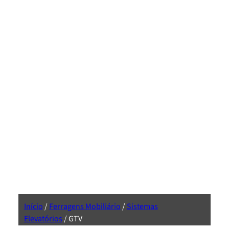
Início
/
Ferragens Mobiliário
/
Sistemas
Elevatórios
/ GTV