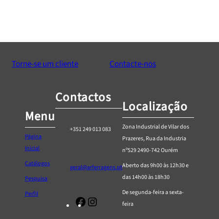
Torne-se um cliente
Contacte-nos
Contactos
Localização
Menu
Zona Industrial de Vilar dos
+351 249 013 083
Página
Prazeres, Rua da Industria
Inicial
nº529 2490-742 Ourém
Catálogos
Aberto das 9h00 às 12h30 e
geral@arferragens.pt
das 14h00 às 18h30
Pesquisa
De segunda-feira a sexta-
Perfil
Facebook
Página
feira
de