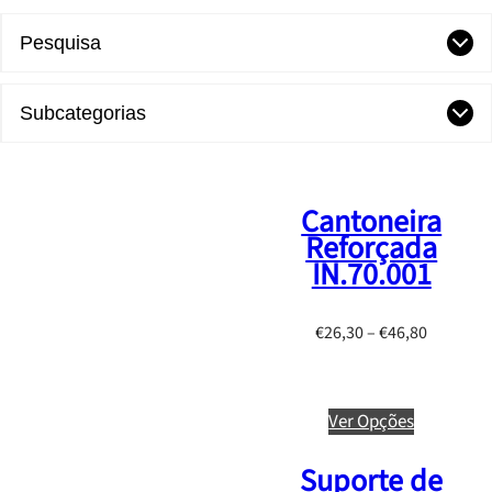
Pesquisa
Subcategorias
Cantoneira
Reforçada
IN.70.001
P
€
26,30
–
€
46,80
r
i
c
Ver Opções
e
r
Suporte de
a