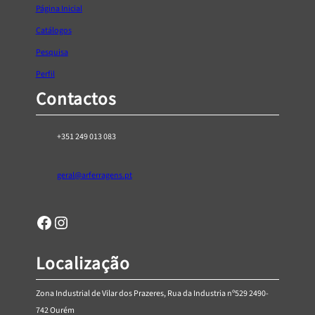
1
4
Página Inicial
0
6
Catálogos
t
,
h
Pesquisa
8
r
0
Perfil
o
Contactos
u
g
h
+351 249 013 083
€
2
geral@arferragens.pt
5
,
Facebook
Página de Instagram da AR Ferragens
8
0
Localização
Zona Industrial de Vilar dos Prazeres, Rua da Industria nº529 2490-
742 Ourém