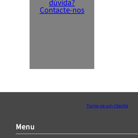
dúvida?
Contacte-nos
Torne-se um cliente
Menu