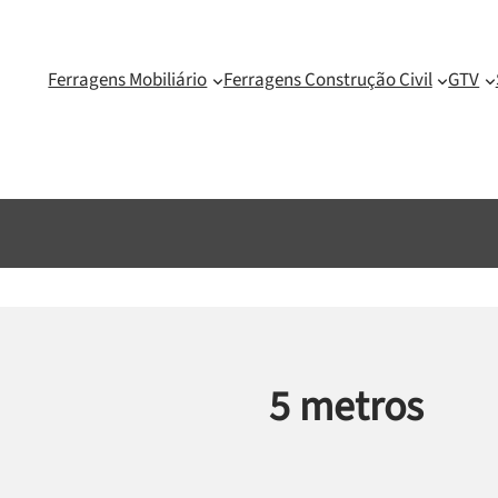
Ferragens Mobiliário
Ferragens Construção Civil
GTV
5 metros