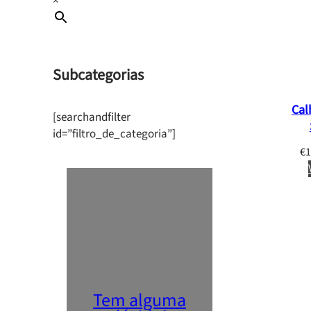
×
Subcategorias
Cal
[searchandfilter
id=”filtro_de_categoria”]
€
1
Tem alguma