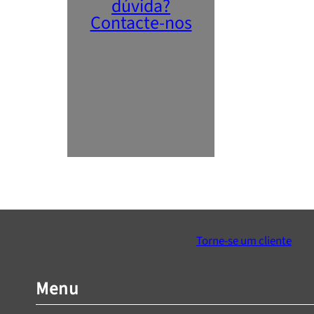
dúvida?
Contacte-nos
Torne-se um cliente
Menu