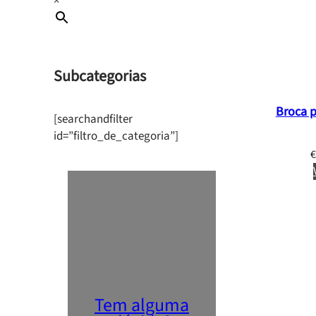
×
Subcategorias
Broca p
[searchandfilter
id=”filtro_de_categoria”]
€
Tem alguma