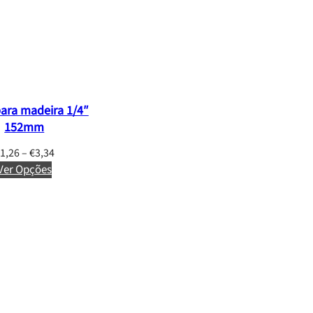
ara madeira 1/4″
152mm
P
1,26
–
€
3,34
Ver Opções
r
i
c
e
r
a
n
g
e