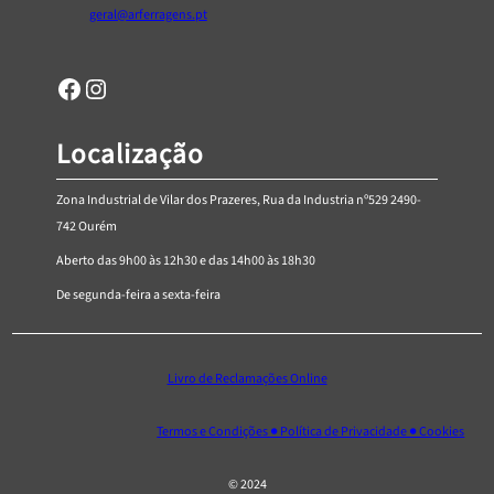
geral@arferragens.pt
5
Facebook
Página de Instagram da AR Ferragens
Localização
Zona Industrial de Vilar dos Prazeres, Rua da Industria nº529 2490-
742 Ourém
Aberto das 9h00 às 12h30 e das 14h00 às 18h30
De segunda-feira a sexta-feira
Livro de Reclamações Online
Termos e Condições ● Política de Privacidade ● Cookies
© 2024