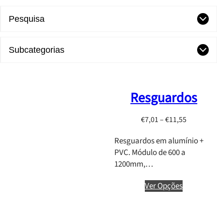
Pesquisa
Subcategorias
Resguardos
P
€
7,01
–
€
11,55
r
Resguardos em alumínio +
i
PVC. Módulo de 600 a
c
1200mm,…
e
r
Ver Opções
a
n
g