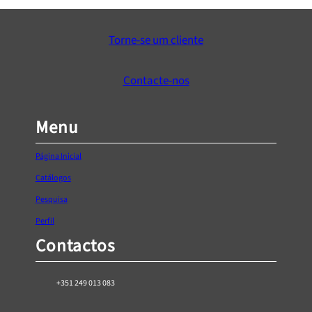
e
:
Torne-se um cliente
€
7
,
Contacte-nos
0
1
Menu
t
h
Página Inicial
r
o
Catálogos
u
Pesquisa
g
Perfil
h
Contactos
€
1
1
+351 249 013 083
,
5