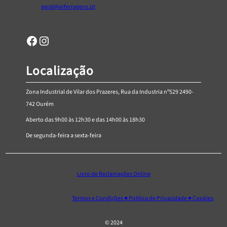
geral@arferragens.pt
Facebook
Página de Instagram da AR Ferragens
Localização
Zona Industrial de Vilar dos Prazeres, Rua da Industria nº529 2490-
742 Ourém
Aberto das 9h00 às 12h30 e das 14h00 às 18h30
De segunda-feira a sexta-feira
Livro de Reclamações Online
Termos e Condições ● Política de Privacidade ● Cookies
© 2024