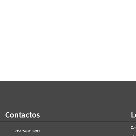
POT”
Puxador “ANCONA”
Puxa
Price
40
€
0,00
range:
s
Ver Opções
€1,00
through
€1,40
Contactos
L
Zon
+351 249 013 083