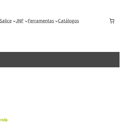
Salice
JNF
Ferramentas
Catálogos
menda