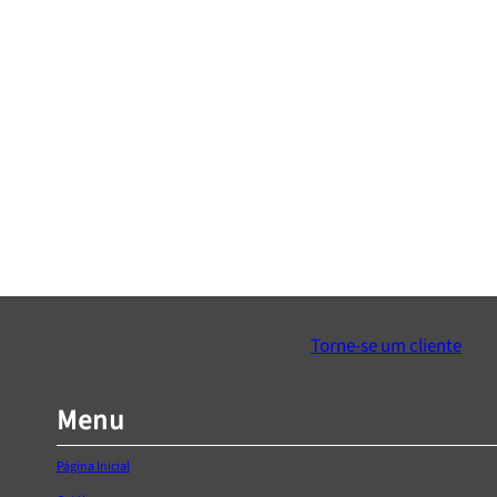
Puxador “UA-B311”
Puxador “S
€
0,00
€
1,00
–
€
1,
Ver Opções
Ver Opçõe
Torne-se um cliente
Menu
Página Inicial