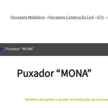
Ferragens Mobiliário
Ferragens Construção Civil
GTV
no
/ Puxador “MONA”
Puxador “MONA”
Detalhes dos portes a ajustar na finalização da enco