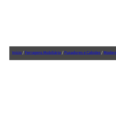
Início
/
Ferragens Mobiliário
/
Puxadores e Cabides
/
Moder