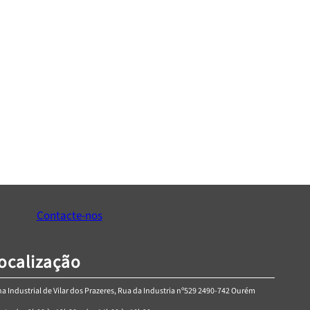
dor “TIVOLI”
Puxador “UZ-819”
Price
€
0,00
€
0,00
–
€
4,97
range:
Ver Opções
Ver Opções
€0,00
Contacte-nos
through
€4,97
ocalização
a Industrial de Vilar dos Prazeres, Rua da Industria nº529 2490-742 Ourém