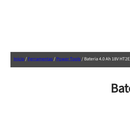
Início
/
Ferramentas
/
Power Tools
/ Bateria 4.0 Ah 18V HT2
Bat