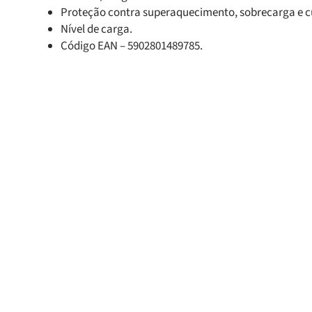
Proteção contra superaquecimento, sobrecarga e cu
Nível de carga.
Código EAN – 5902801489785.
Produtos Relacionado