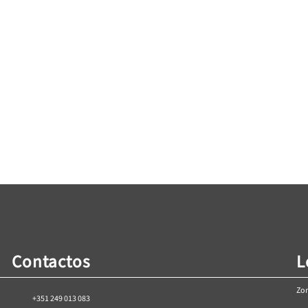
Aparafusadora martelo 18V 1,5J
Aparafusad
HT2E235-0CS
HT2E229-0HD
1000N
€
94,49
rrinho
Adicionar ao Carrinho
Adici
Contactos
L
Zon
+351 249 013 083