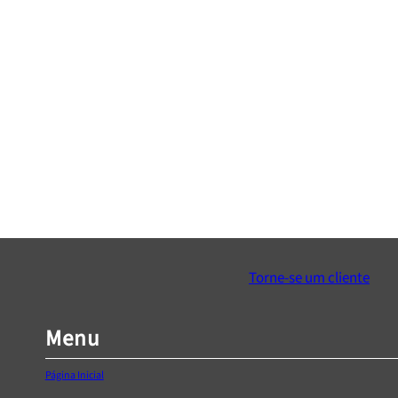
Bateria 2 Ah 18V HT2E239-A20
Serra circular 18V 
€
44,45
€
146,86
Adicionar ao Carrinho
Adicionar ao Ca
Torne-se um cliente
Menu
Página Inicial