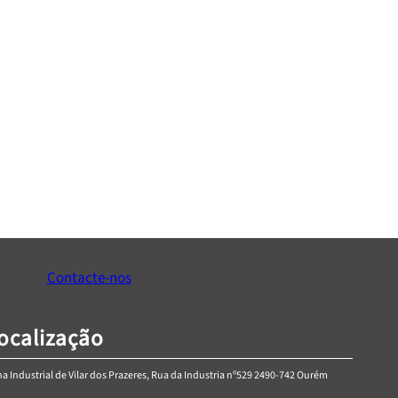
ora de impacto 18V
Aparafusadora de impacto 18V
m HT2E227-0IW
80Nm HT2E223-0PD
€
245,71
€
122,42
onar ao Carrinho
Adicionar ao Carrinho
Contacte-nos
ocalização
a Industrial de Vilar dos Prazeres, Rua da Industria nº529 2490-742 Ourém