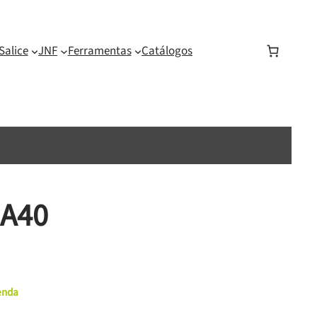
Salice
JNF
Ferramentas
Catálogos
-A40
menda