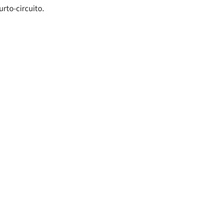
rto-circuito.
s