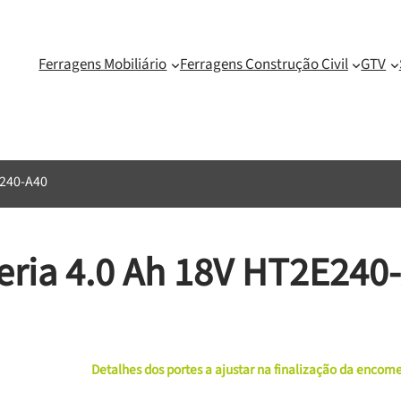
Ferragens Mobiliário
Ferragens Construção Civil
GTV
E240-A40
eria 4.0 Ah 18V HT2E240
Detalhes dos portes a ajustar na finalização da enco