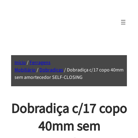
Início
/
Ferragens
Mobiliário
/
Dobradiças
/ Dobradiça c/17 copo 40mm
sem amortecedor SELF-CLOSING
Dobradiça c/17 copo
40mm sem