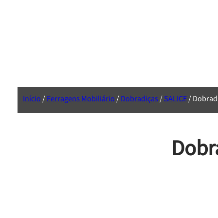
Início
/
Ferragens Mobiliário
/
Dobradiças
/
SALICE
/ Dobrad
Dobr