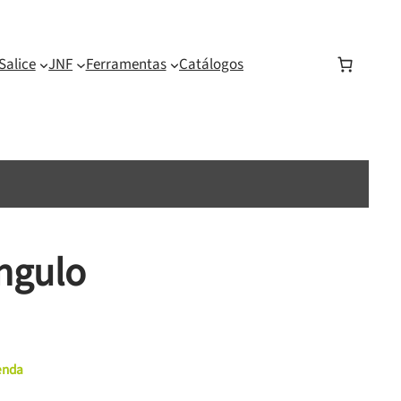
Salice
JNF
Ferramentas
Catálogos
ngulo
menda