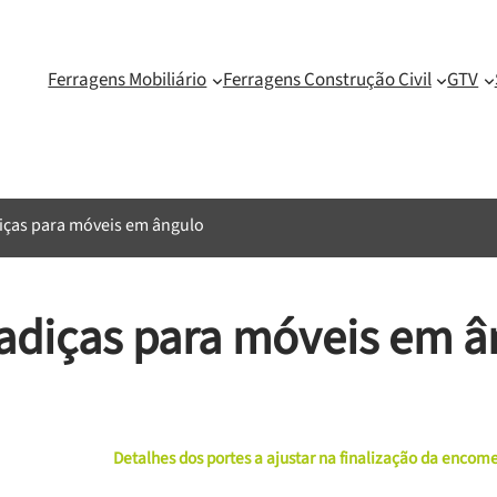
Ferragens Mobiliário
Ferragens Construção Civil
GTV
iças para móveis em ângulo
adiças para móveis em â
Detalhes dos portes a ajustar na finalização da enco