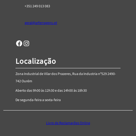
+351 249 013 083
geral@arferragens.pt
Facebook
Página de Instagram da AR Ferragens
Localização
Zona Industrial de Vilar dos Prazeres, Rua da Industria nº529 2490-
742 Ourém
Aberto das 9h00 às 12h30 e das 14h00 às 18h30
De segunda-feira a sexta-feira
Livro de Reclamações Online