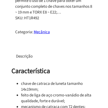
permite o uso de 1 chave para obter um
conjunto completo de chaves nos tamanhos 8
~ 19 mm e TORX E8 ~ E22;…
SKU:
HT1R492
Categoria:
Mecânica
Descrição
Característica
chave de catraca de luneta tamanho
14x19mm;
feito de liga de aço cromo-vanádio de alta
qualidade, forte e durável;
mecanismo de catraca com 72 dentes;