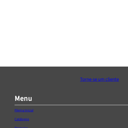
Puxador “GZ-1148”
Puxador “7
€
0,00
€
0,00
–
€
1,
Ver Opçõe
Adicionar ao Carrinho
Torne-se um cliente
Menu
Página Inicial
Catálogos