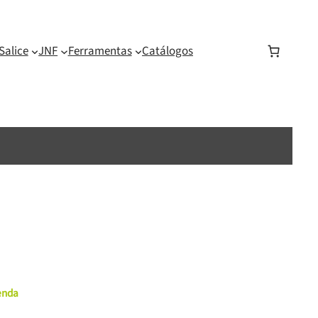
Salice
JNF
Ferramentas
Catálogos
menda