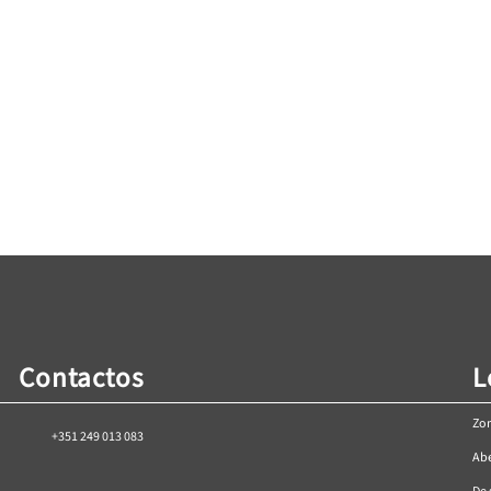
Corrediça 
28B”
Concha “UA-326”
Price
Price
36
€
0,00
–
€
4,34
€
range:
range:
s
€0,00
Ver Opções
€0,00
through
through
€1,36
€4,34
Contactos
L
Zon
+351 249 013 083
Abe