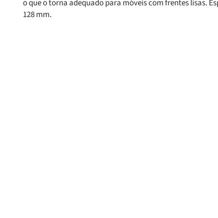
o que o torna adequado para móveis com frentes lisas. 
128 mm.
Produtos Relacionado