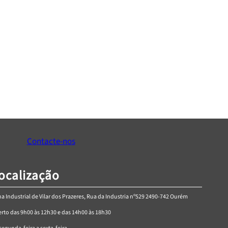
esfera H35 extração
Puxador J4
Total
Price
€
0,00
–
€
0,72
Price
1,90
–
€
4,05
range:
range:
Ver Opções
Ver Opções
€0,00
€1,90
through
Contacte-nos
through
€0,72
€4,05
ocalização
a Industrial de Vilar dos Prazeres, Rua da Industria nº529 2490-742 Ourém
rto das 9h00 às 12h30 e das 14h00 às 18h30