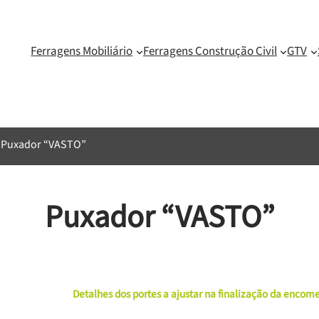
Ferragens Mobiliário
Ferragens Construção Civil
GTV
 Puxador “VASTO”
Puxador “VASTO”
Detalhes dos portes a ajustar na finalização da enco