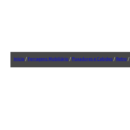
Início
/
Ferragens Mobiliário
/
Puxadores e Cabides
/
Retro
/