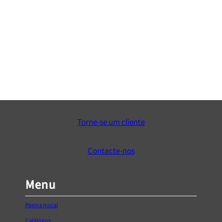
Concha de embutir para móvel IN.16.106
€
7,60
Adicionar ao Carrinho
Torne-se um cliente
Contacte-nos
Menu
Página Inicial
Catálogos