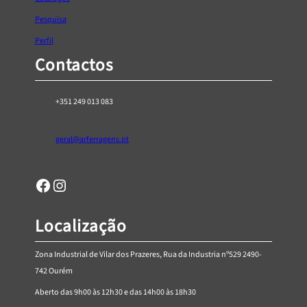
Pesquisa
Perfil
Contactos
+351 249 013 083
geral@arferragens.pt
Facebook
Página de Instagram da AR Ferragens
Localização
Zona Industrial de Vilar dos Prazeres, Rua da Industria nº529 2490-
742 Ourém
Aberto das 9h00 às 12h30 e das 14h00 às 18h30