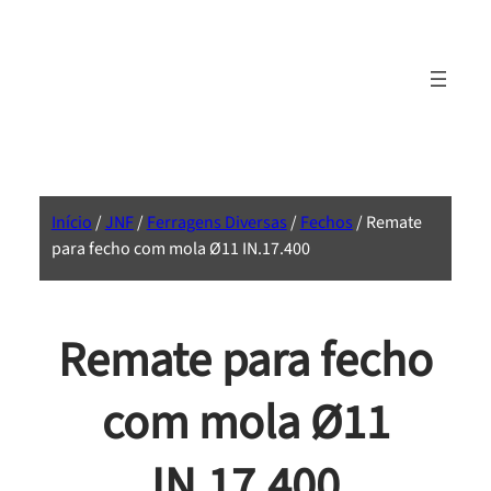
Início
/
JNF
/
Ferragens Diversas
/
Fechos
/ Remate
para fecho com mola Ø11 IN.17.400
Remate para fecho
com mola Ø11
IN.17.400