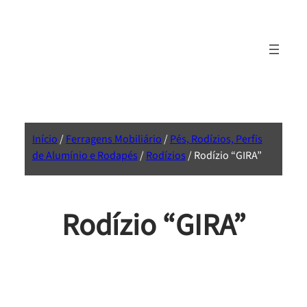
Início
/
Ferragens Mobiliário
/
Pés, Rodízios, Perfis
de Alumínio e Rodapés
/
Rodízios
/ Rodízio “GIRA”
Rodízio “GIRA”