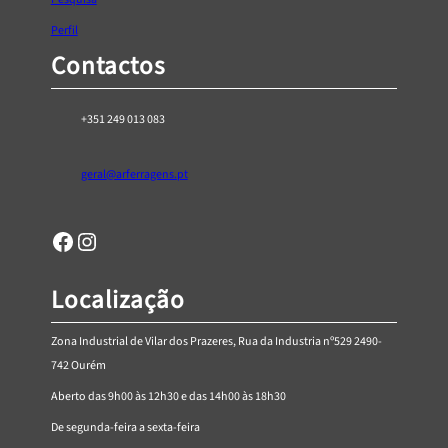
Perfil
Contactos
+351 249 013 083
geral@arferragens.pt
Facebook
Página de Instagram da AR Ferragens
Localização
Zona Industrial de Vilar dos Prazeres, Rua da Industria nº529 2490-
742 Ourém
Aberto das 9h00 às 12h30 e das 14h00 às 18h30
De segunda-feira a sexta-feira