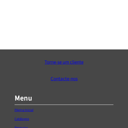
Passa Cabos “PLF”
€
0,25
Ver Opções
Torne-se um cliente
Contacte-nos
Menu
Página Inicial
Catálogos
Pesquisa