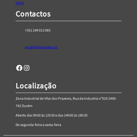
Perfil
Contactos
+351 249 013 083
geral@arferragens.pt
Facebook
Página de Instagram da AR Ferragens
Localização
Zona Industrial de Vilar dos Prazeres, Rua da Industria nº529 2490-
742 Ourém
Aberto das 9h00 às 12h30 e das 14h00 às 18h30
De segunda-feira a sexta-feira