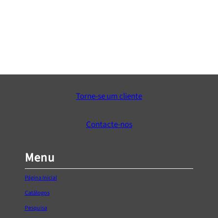
Concha de embutir para móvel IN.16.105
€
6,20
Adicionar ao Carrinho
Torne-se um cliente
Contacte-nos
Menu
Página Inicial
Catálogos
Pesquisa