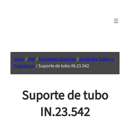
Início
/
JNF
/
Ferragens Diversas
/
Suportes Tubos e
Prateleiras
/ Suporte de tubo IN.23.542
Suporte de tubo
IN.23.542