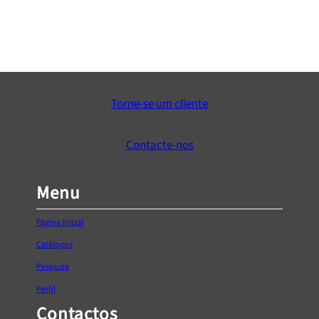
Tomada de torre embutir ø60mm
Price
€
51,67
–
€
58,67
range:
Ver Opções
€51,67
Torne-se um cliente
through
€58,67
Contacte-nos
Menu
Página Inicial
Catálogos
Pesquisa
Perfil
Contactos