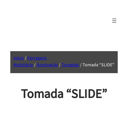
Início
/
Ferragens
Mobiliário
/
Iluminação
/
Tomadas
/ Tomada “SLIDE”
Tomada “SLIDE”