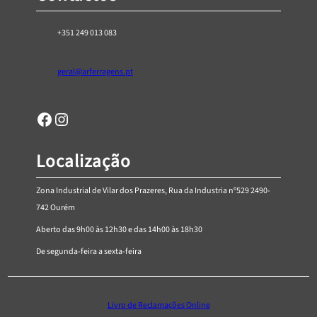
+351 249 013 083
geral@arferragens.pt
Facebook
Página de Instagram da AR Ferragens
Localização
Zona Industrial de Vilar dos Prazeres, Rua da Industria nº529 2490-
742 Ourém
Aberto das 9h00 às 12h30 e das 14h00 às 18h30
De segunda-feira a sexta-feira
Livro de Reclamações Online