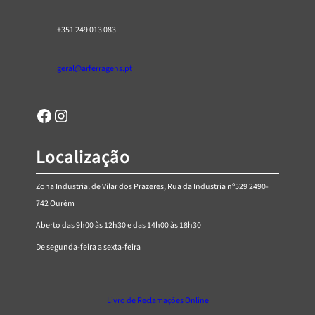
+351 249 013 083
geral@arferragens.pt
Facebook
Página de Instagram da AR Ferragens
Localização
Zona Industrial de Vilar dos Prazeres, Rua da Industria nº529 2490-
742 Ourém
Aberto das 9h00 às 12h30 e das 14h00 às 18h30
De segunda-feira a sexta-feira
Livro de Reclamações Online