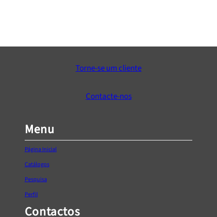
Concha de embutir IN.16.241
Price
€
9,50
–
€
23,90
range:
Ver Opções
€9,50
Torne-se um cliente
through
€23,90
Contacte-nos
Menu
Página Inicial
Catálogos
Pesquisa
Perfil
Contactos