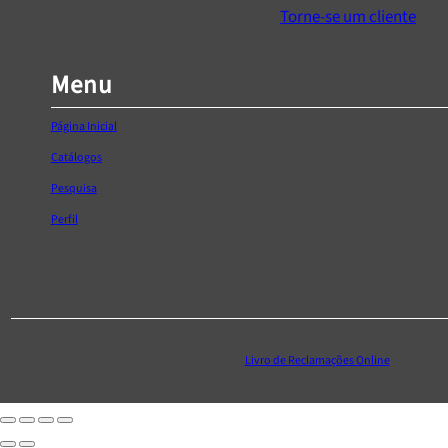
through
Torne-se um cliente
€128,90
Menu
Página Inicial
Catálogos
Pesquisa
Perfil
Livro de Reclamações Online