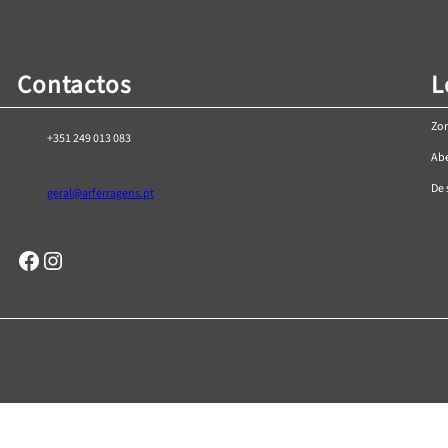
Contactos
L
Zon
+351 249 013 083
Abe
De 
geral@arferragens.pt
Facebook
Página de Instagram da AR Ferragens