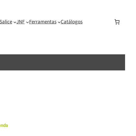
Salice
JNF
Ferramentas
Catálogos
menda