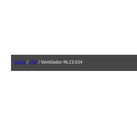
Início
/
JNF
/ Ventilador IN.23.034