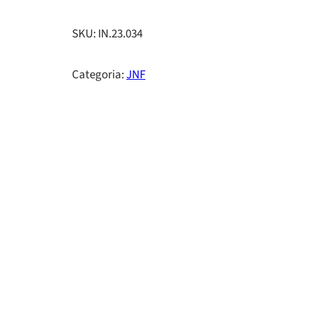
SKU:
IN.23.034
Categoria:
JNF
s