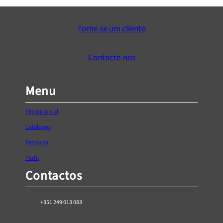
e
:
Torne-se um cliente
€
7
,
Contacte-nos
0
1
Menu
t
h
Página Inicial
r
o
Catálogos
u
Pesquisa
g
Perfil
h
Contactos
€
1
1
+351 249 013 083
,
5