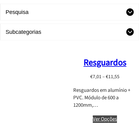
Pesquisa
Subcategorias
Resguardos
P
€
7,01
–
€
11,55
r
Resguardos em alumínio +
i
PVC. Módulo de 600 a
c
1200mm,…
e
r
Ver Opções
a
n
g