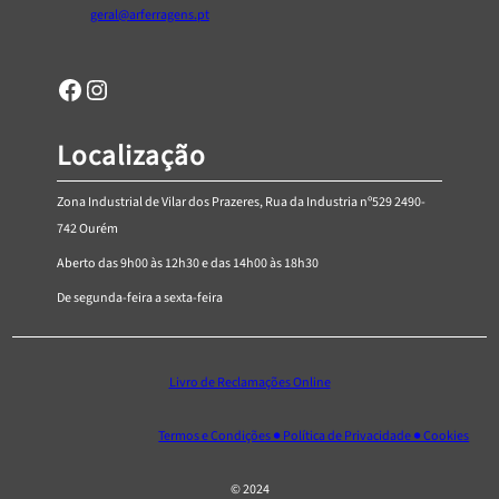
geral@arferragens.pt
5
Facebook
Página de Instagram da AR Ferragens
Localização
Zona Industrial de Vilar dos Prazeres, Rua da Industria nº529 2490-
742 Ourém
Aberto das 9h00 às 12h30 e das 14h00 às 18h30
De segunda-feira a sexta-feira
Livro de Reclamações Online
Termos e Condições ● Política de Privacidade ● Cookies
© 2024