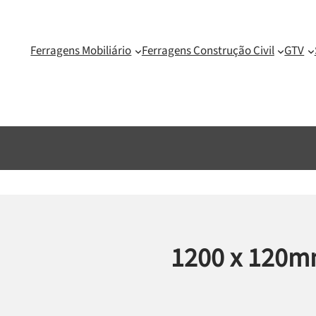
Ferragens Mobiliário
Ferragens Construção Civil
GTV
1200 x 120