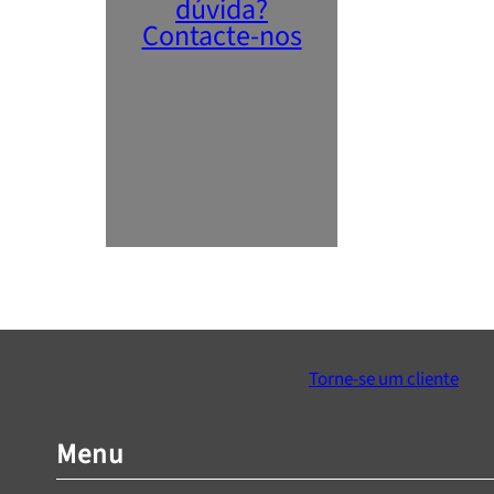
dúvida?
Contacte-nos
Torne-se um cliente
Menu