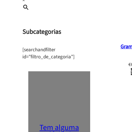
×
Subcategorias
Gram
[searchandfilter
id=”filtro_de_categoria”]
€
Tem alguma