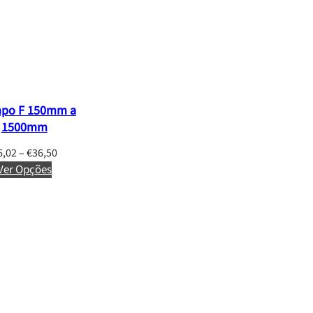
po F 150mm a
1500mm
P
6,02
–
€
36,50
Ver Opções
r
i
c
e
r
a
n
g
e