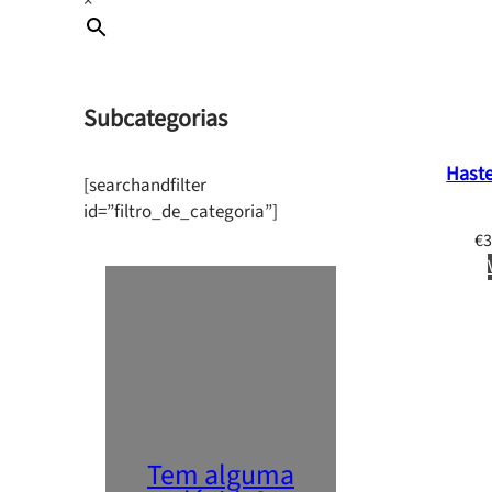
×
Subcategorias
Haste
[searchandfilter
id=”filtro_de_categoria”]
€
3
Tem alguma