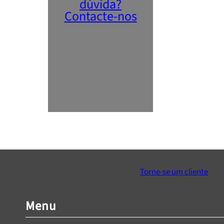
dúvida?
Contacte-nos
Torne-se um cliente
Menu