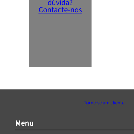
dúvida?
Contacte-nos
Torne-se um cliente
Menu