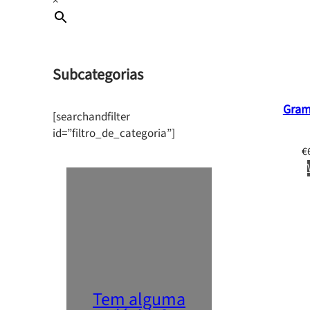
×
Subcategorias
Gram
[searchandfilter
id=”filtro_de_categoria”]
€
Tem alguma