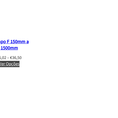
po F 150mm a
1500mm
P
6,02
–
€
36,50
Ver Opções
r
i
c
e
r
a
n
g
e