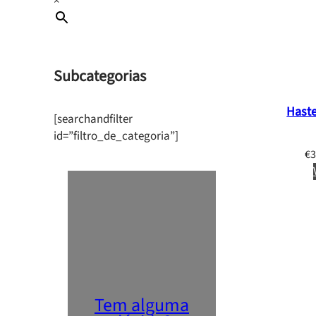
×
Subcategorias
Haste
[searchandfilter
id=”filtro_de_categoria”]
€
3
Tem alguma