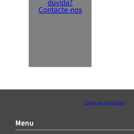
dúvida?
Contacte-nos
Torne-se um cliente
Menu