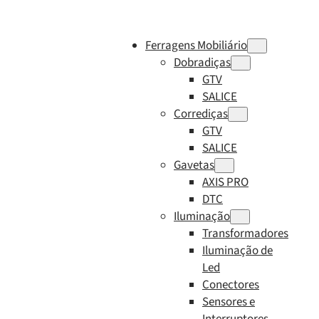
Ferragens Mobiliário
Dobradiças
GTV
SALICE
Corrediças
GTV
SALICE
Gavetas
AXIS PRO
DTC
Iluminação
Transformadores
Iluminação de
Led
Conectores
Sensores e
Interruptores