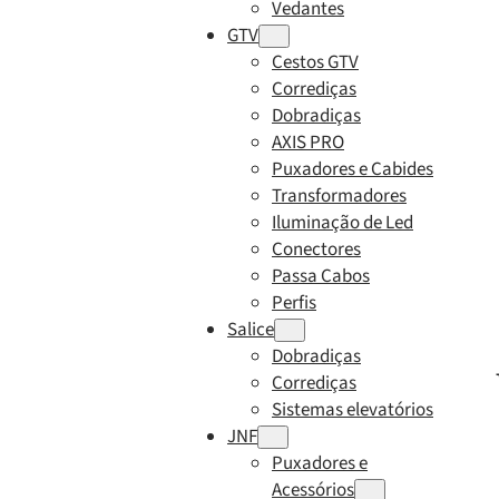
Vedantes
GTV
Cestos GTV
Corrediças
Dobradiças
AXIS PRO
Puxadores e Cabides
Transformadores
Iluminação de Led
Conectores
Passa Cabos
Perfis
Salice
Dobradiças
Corrediças
Sistemas elevatórios
JNF
Puxadores e
Acessórios