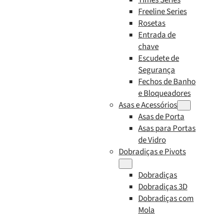
Freeline Series
Rosetas
Entrada de
chave
Escudete de
Segurança
Fechos de Banho
e Bloqueadores
Asas e Acessórios
Asas de Porta
Asas para Portas
de Vidro
Dobradiças e Pivots
Dobradiças
Dobradiças 3D
Dobradiças com
Mola