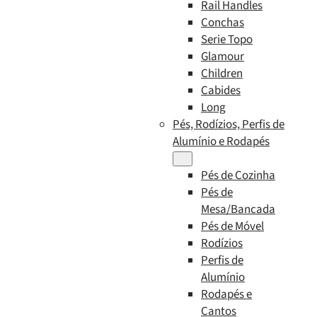
Rail Handles
Conchas
Serie Topo
Glamour
Children
Cabides
Long
Pés, Rodízios, Perfis de
Alumínio e Rodapés
Pés de Cozinha
Pés de
Mesa/Bancada
Pés de Móvel
Rodízios
Perfis de
Alumínio
Rodapés e
Cantos