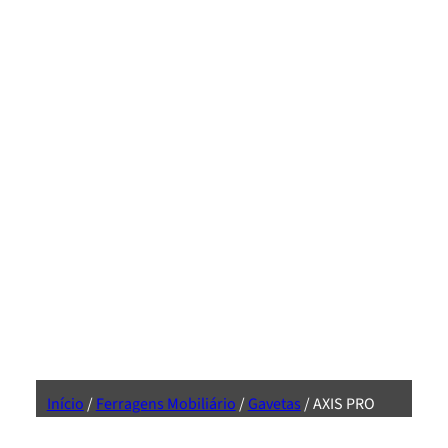
Início
/
Ferragens Mobiliário
/
Gavetas
/ AXIS PRO