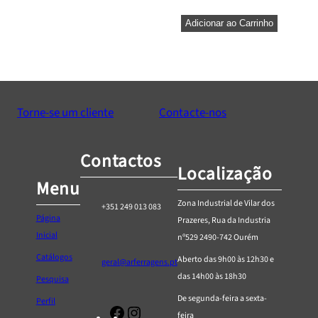
Adicionar ao Carrinho
Torne-se um cliente
Contacte-nos
Contactos
Localização
Menu
Zona Industrial de Vilar dos
+351 249 013 083
Página
Prazeres, Rua da Industria
Inicial
nº529 2490-742 Ourém
Catálogos
Aberto das 9h00 às 12h30 e
geral@arferragens.pt
das 14h00 às 18h30
Pesquisa
De segunda-feira a sexta-
Perfil
Facebook
Página
feira