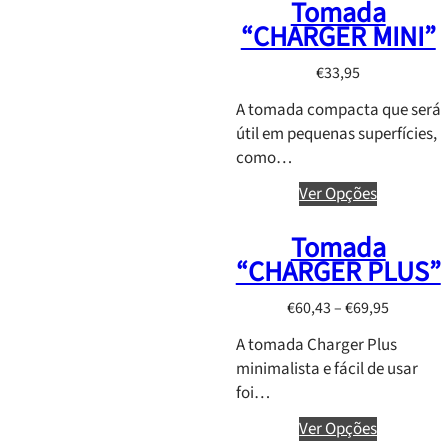
Tomada
n
0
h
“CHARGER MINI”
g
5
r
e
,
o
€
33,95
:
1
u
A tomada compacta que será
€
0
g
útil em pequenas superfícies,
1
h
como…
0
€
5
4
Ver Opções
,
4
0
,
Tomada
0
9
“CHARGER PLUS”
t
5
h
P
€
60,43
–
€
69,95
r
r
A tomada Charger Plus
o
i
minimalista e fácil de usar
u
c
foi…
g
e
h
r
Ver Opções
€