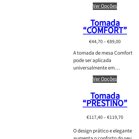
6
Ver Opções
9
,
Tomada
9
“COMFORT”
5
P
€
44,70
–
€
89,00
r
A tomada de mesa Comfort
i
pode ser aplicada
c
universalmente em…
e
r
Ver Opções
a
Tomada
n
“PRESTINO”
g
e
:
P
€
117,40
–
€
119,70
€
r
O design prático e elegante
4
i
aumenta o conforto do seu…
4