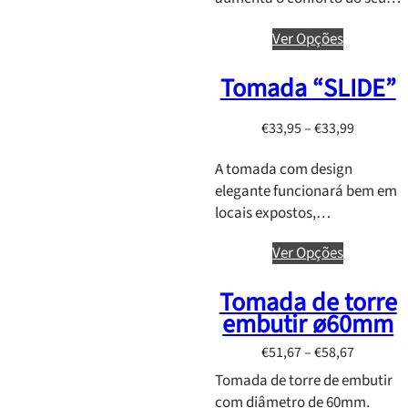
c
,
e
Ver Opções
7
r
0
a
Tomada “SLIDE”
t
n
h
g
P
€
33,95
–
€
33,99
r
e
r
o
:
A tomada com design
i
u
€
elegante funcionará bem em
c
g
1
locais expostos,…
e
h
1
r
€
7
Ver Opções
a
8
,
n
9
4
Tomada de torre
g
,
0
embutir ø60mm
e
0
t
:
0
h
P
€
51,67
–
€
58,67
€
r
r
Tomada de torre de embutir
3
o
i
com diâmetro de 60mm.