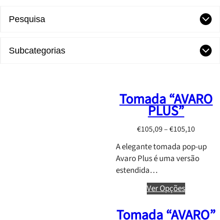
Pesquisa
Subcategorias
Tomada “AVARO
PLUS”
P
€
105,09
–
€
105,10
r
A elegante tomada pop-up
i
Avaro Plus é uma versão
c
estendida…
e
r
Ver Opções
a
Tomada “AVARO”
n