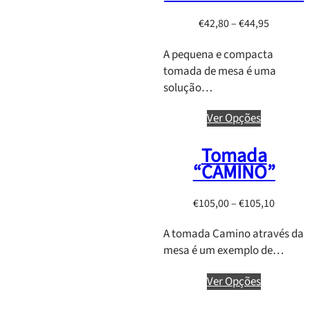
g
e
P
€
42,80
–
€
44,95
:
r
A pequena e compacta
€
i
tomada de mesa é uma
1
c
solução…
0
e
5
r
Ver Opções
,
a
0
n
Tomada
9
g
“CAMINO”
t
e
h
:
P
€
105,00
–
€
105,10
r
€
r
o
4
A tomada Camino através da
i
u
2
mesa é um exemplo de…
c
g
,
e
h
8
Ver Opções
r
€
0
a
1
t