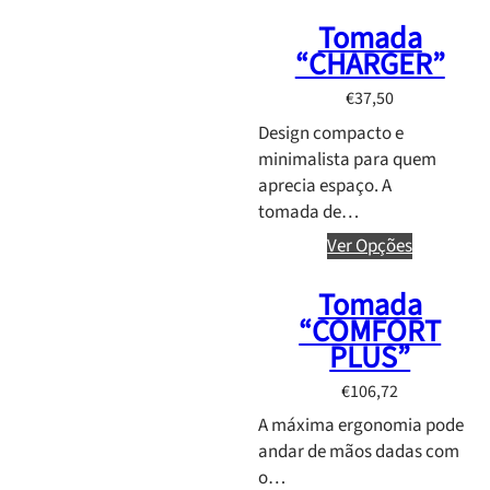
a
1
Tomada
n
0
“CHARGER”
g
5
e
€
37,50
,
:
1
Design compacto e
€
0
minimalista para quem
6
aprecia espaço. A
0
tomada de…
,
4
Ver Opções
3
t
Tomada
h
“COMFORT
r
PLUS”
o
€
106,72
u
g
A máxima ergonomia pode
h
andar de mãos dadas com
€
o…