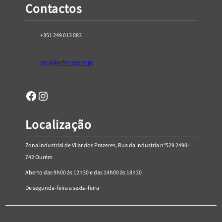
Contactos
h
€
5
+351 249 013 083
1
,
geral@arferragens.pt
1
7
Facebook
Página de Instagram da AR Ferragens
Localização
Zona Industrial de Vilar dos Prazeres, Rua da Industria nº529 2490-
742 Ourém
Aberto das 9h00 às 12h30 e das 14h00 às 18h30
De segunda-feira a sexta-feira