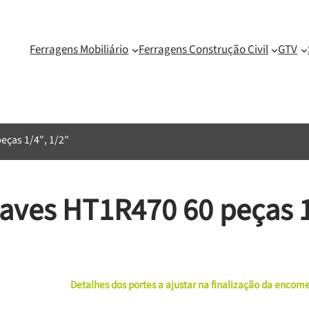
Ferragens Mobiliário
Ferragens Construção Civil
GTV
eças 1/4″, 1/2″
haves HT1R470 60 peças 1
Detalhes dos portes a ajustar na finalização da enco