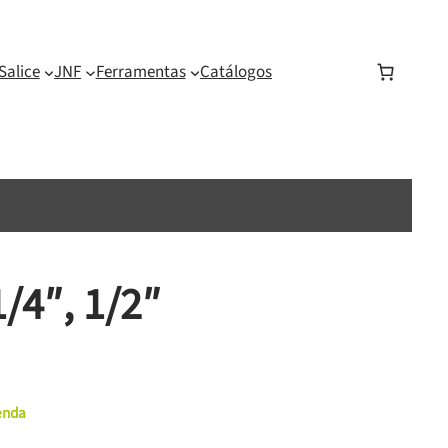
Salice
JNF
Ferramentas
Catálogos
/4″, 1/2″
menda