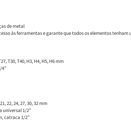
as de metal
 o acesso às ferramentas e garante que todos os elementos tenh
T27, T30, T40, H3, H4, H5, H6 mm
/4”
, 21, 22, 24, 27, 30, 32 mm
a universal 1/2”
m, catraca 1/2”