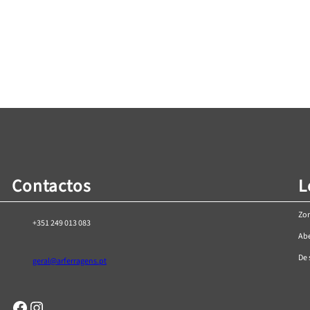
416 47 peças
Kit de chaves HT1R462 38 peças
Kit de chav
1/4″
€
42,90
rrinho
Adicionar ao Carrinho
Adici
Contactos
L
Zon
+351 249 013 083
Abe
De 
geral@arferragens.pt
Facebook
Página de Instagram da AR Ferragens