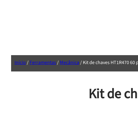
Início
/
Ferramentas
/
Mecânica
/ Kit de chaves HT1R470 60 p
Kit de c