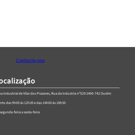
es HT1R480 29 peças
Kit chaves HT1R485 53 Peças
€
79,78
€
52,32
onar ao Carrinho
Adicionar ao Carrinho
Contacte-nos
ocalização
a Industrial de Vilar dos Prazeres, Rua da Industria nº529 2490-742 Ourém
rto das 9h00 às 12h30 e das 14h00 às 18h30
segunda-feira a sexta-feira