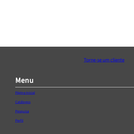
Kit de chaves HT1R425 85 peças
Kit de chaves HT1R
1/4″, 1/2″
1/4″
€
135,50
€
40,32
Adicionar ao Carrinho
Adicionar ao Ca
Torne-se um cliente
Menu
Página Inicial
Catálogos
Pesquisa
Perfil